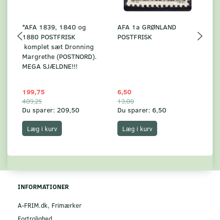
*AFA 1839, 1840 og
AFA 1a GRØNLAND
A
1880 POSTFRISK
POSTFRISK
G
komplet sæt Dronning
AF
Margrethe (POSTNORD).
MEGA SJÆLDNE!!!
199,75
6,50
59
409,25
13,00
17
Du sparer:
209,50
Du sparer:
6,50
Du
Læg i kurv
Læg i kurv
INFORMATIONER
A-FRIM.dk, Frimærker
Fortrolighed