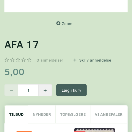
Zoom
AFA 17
0
anmeldelser
Skriv anmeldelse
5,00
Læg i kurv
TILBUD
NYHEDER
TOPSÆLGERE
VI ANBEFALER