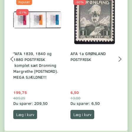
Populær
-50%
-51%
*AFA 1839, 1840 og
AFA 1a GRØNLAND
A
1880 POSTFRISK
POSTFRISK
G
komplet sæt Dronning
AF
Margrethe (POSTNORD).
MEGA SJÆLDNE!!!
199,75
6,50
59
409,25
13,00
17
Du sparer:
209,50
Du sparer:
6,50
Du
Læg i kurv
Læg i kurv